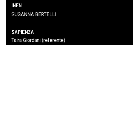
INFN
SUSANNA BERTELLI
SAPIENZA
Taira Giordani (referente)
Fabio Sciarrino
Nicolò Spagnolo
Gonzalo Carvacho
Emanuele Polino
Valeria Cimini
Mauro Valeri
ROMA 3
Marco Barbieri
Ilaria De Angelis
Ilaria Gianani